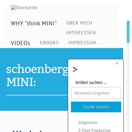
Ing.
Schönberg
WHY "think MINI"
ÜBER MICH
INTERESSEN
VIDEOs
EBOOKS
IMPRESSUM
Christian
x
>
schoenberg - think
MINI:
Artikel suchen ...
Allgemein
E-Mail-Marketing