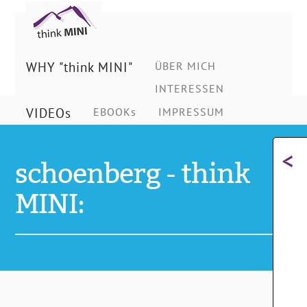
Ing.
Schönberg
WHY "think MINI"
ÜBER MICH
INTERESSEN
Christian
VIDEOs
EBOOKs
IMPRESSUM
<
schoenberg - think
MINI: