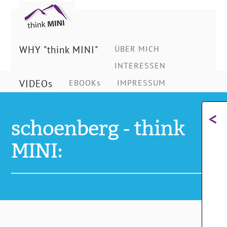
Ing.
Schönberg
WHY "think MINI"
ÜBER MICH
INTERESSEN
Christian
VIDEOs
EBOOKs
IMPRESSUM
<
schoenberg - think
MINI: