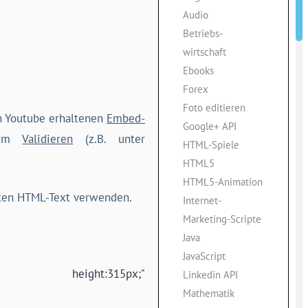
Audio
Betriebs-
wirtschaft
Ebooks
Forex
Foto editieren
n Youtube erhaltenen
Embed-
Google+ API
beim
Validieren
(z.B. unter
HTML-Spiele
HTML5
HTML5-Animation
rten HTML-Text verwenden.
Internet-
Marketing-Scripte
Java
JavaScript
0px; height:315px;"
Linkedin API
Mathematik