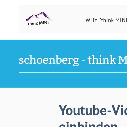
Ing.
WHY "think MINI
Schönberg
Christian
schoenberg - think M
Youtube-Vi
einbinden