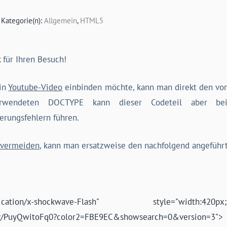
| Kategorie(n):
Allgemein
,
HTML5
k für Ihren Besuch!
ein
Youtube-Video
einbinden möchte, kann man direkt den vo
rwendeten DOCTYPE kann dieser Codeteil aber 
dierungsfehlern führen.
u vermeiden
, kann man ersatzweise den nachfolgend angefüh
tion/x-shockwave-Flash" style="width:42
/v/PuyQwitoFq0?color2=FBE9EC&showsearch=0&version=3">