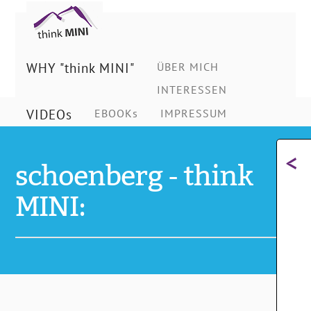
Ing.
Schönberg
WHY "think MINI"
ÜBER MICH
INTERESSEN
Christian
VIDEOs
EBOOKs
IMPRESSUM
<
schoenberg - think
MINI: