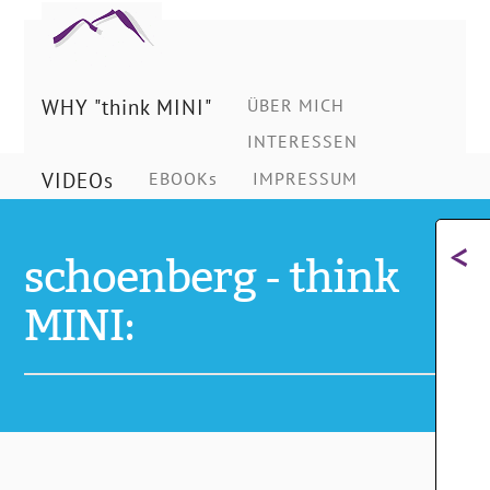
Ing.
Schönberg
WHY "think MINI"
ÜBER MICH
INTERESSEN
Christian
VIDEOs
EBOOKs
IMPRESSUM
<
schoenberg - think
MINI: