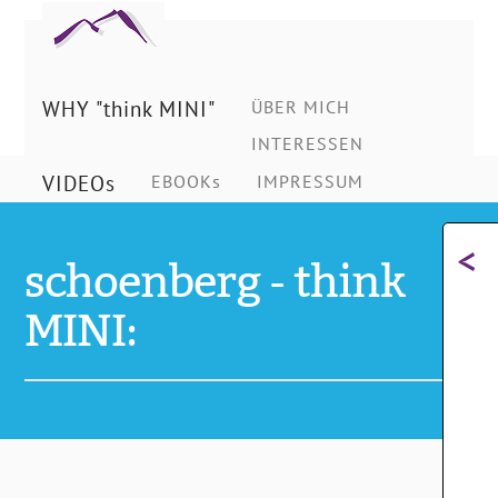
Ing.
Schönberg
WHY "think MINI"
ÜBER MICH
INTERESSEN
Christian
VIDEOs
EBOOKs
IMPRESSUM
<
schoenberg - think
MINI: