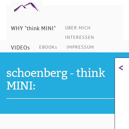
Ing.
Schönberg
WHY "think MINI"
ÜBER MICH
INTERESSEN
Christian
VIDEOs
EBOOKs
IMPRESSUM
<
schoenberg - think
MINI: