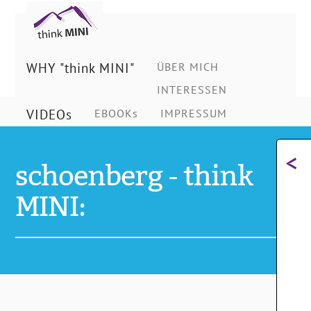
Ing.
Schönberg
WHY "think MINI"
ÜBER MICH
INTERESSEN
Christian
VIDEOs
EBOOKs
IMPRESSUM
<
schoenberg - think
MINI: