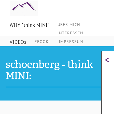
Ing.
Schönberg
WHY "think MINI"
ÜBER MICH
INTERESSEN
Christian
VIDEOs
EBOOKs
IMPRESSUM
<
schoenberg - think
MINI: