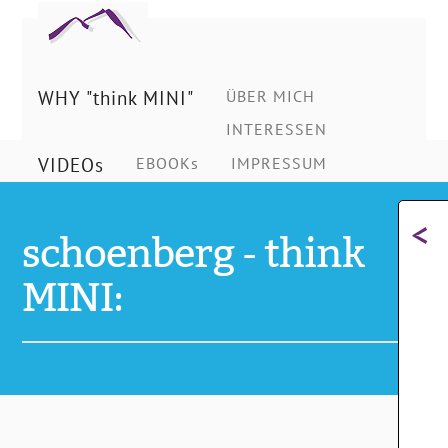
Ing.
Schönberg
WHY "think MINI"
ÜBER MICH
INTERESSEN
Christian
VIDEOs
EBOOKs
IMPRESSUM
<
schoenberg - think
MINI: