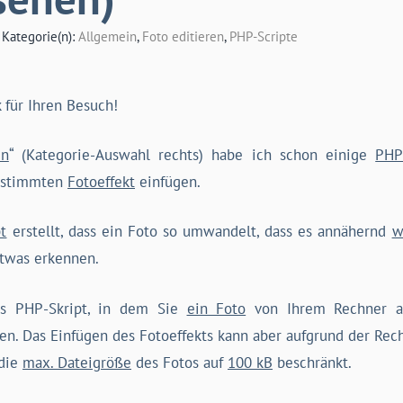
| Kategorie(n):
Allgemein
,
Foto editieren
,
PHP-Scripte
k für Ihren Besuch!
en
“ (Kategorie-Auswahl rechts) habe ich schon einige
PHP
bestimmten
Fotoeffekt
einfügen.
t
erstellt, dass ein Foto so umwandelt, dass es annähernd
w
etwas erkennen.
s PHP-Skript, in dem Sie
ein Foto
von Ihrem Rechner a
ken. Das Einfügen des Fotoeffekts kann aber aufgrund der Re
 die
max. Dateigröße
des Fotos auf
100 kB
beschränkt.