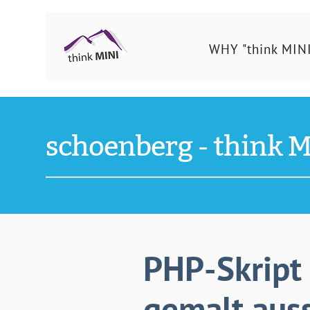
Ing.
WHY "think MINI
Schönberg
Christian
schoenberg - think M
PHP-Skript 
gemalt aus