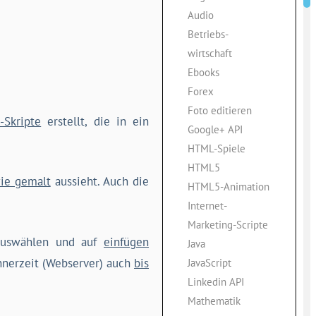
Audio
Betriebs-
wirtschaft
Ebooks
Forex
Foto editieren
-Skripte
erstellt, die in ein
Google+ API
HTML-Spiele
HTML5
ie gemalt
aussieht. Auch die
HTML5-Animation
Internet-
Marketing-Scripte
uswählen und auf
einfügen
Java
chnerzeit (Webserver) auch
bis
JavaScript
Linkedin API
Mathematik