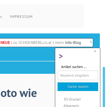
s
IMPRESSUM
x
e NEUE
|
zu SCHOENBERG.co.at
|
mein
Info-Blog
x
>
Artikel suchen ...
Foto wie
3D-Drucker
Allgemein