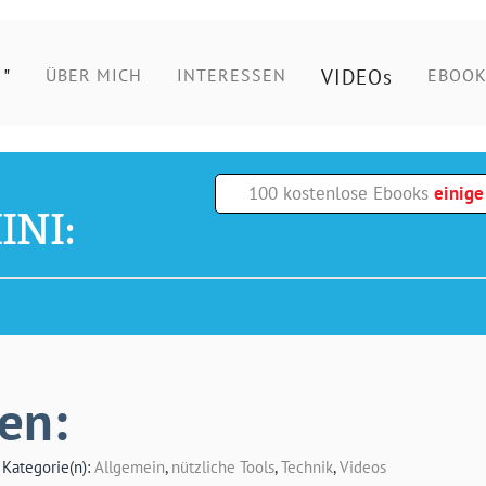
"
VIDEOs
ÜBER MICH
INTERESSEN
EBOOK
100 kostenlose Ebooks
einig
INI:
en:
| Kategorie(n):
Allgemein
,
nützliche Tools
,
Technik
,
Videos