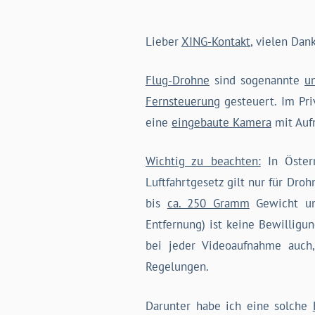
Lieber
XING-Kontakt
, vielen Dan
Flug-Drohne
sind sogenannte
u
Fernsteuerung
gesteuert. Im Pr
eine
eingebaute Kamera
mit Auf
Wichtig zu beachten:
In Österr
Luftfahrtgesetz gilt nur für Dr
bis
ca. 250 Gramm
Gewicht u
Entfernung) ist keine Bewilligu
bei jeder Videoaufnahme auc
Regelungen.
Darunter habe ich eine solche