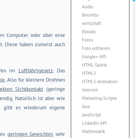
Audio
Betriebs-
wirtschaft
Ebooks
en Computer oder über eine
Forex
t. Diese haben zumeist auch
Foto editieren
Google+ API
HTML-Spiele
rafen im
Luftfahrtgesetz
. Das
HTML5
ule
. Also für kleinere Drohnen
HTML5-Animation
rekten Sichtkontakt
(geringe
Internet-
Marketing-Scripte
endig. Natürlich ist aber wie
Java
nd gibt es wiederum eigene
JavaScript
Linkedin API
Mathematik
des
geringen Gewichtes
sehr