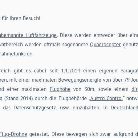
k für Ihren Besuch!
nbemannte Luftfahrzeuge
. Diese werden entweder über ein
ivatbereich werden oftmals sogenannte
Quadrocopter
genutz
nahmefunktion.
eich gibt es dabei seit 1.1.2014 einen eigenen Parag
ohnen, mit einer maximalen Bewegungsenergie von
über 79 Jo
nd einer maximalen
Flughöhe
von 30m, sowie einem
di
ng (Stand 2014) durch die Flugbehörde „
Austro Control
“ notw
h, das
Datenschutzgesetz
, usw. einzuhalten. In Deutschla
Flug-Drohne
getestet. Diese bewegen sich zwar aufgrund 