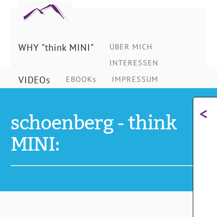
Ing.
Schönberg
WHY "think MINI"
ÜBER MICH
INTERESSEN
Christian
VIDEOs
EBOOKs
IMPRESSUM
<
schoenberg - think
MINI: