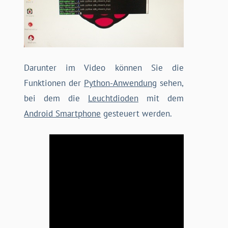
Darunter im Video können Sie die
Funktionen der
Python-Anwendung
sehen,
bei dem die
Leuchtdioden
mit dem
Android Smartphone
gesteuert werden.