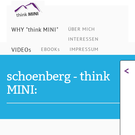
Ing.
Schönberg
WHY "think MINI"
ÜBER MICH
INTERESSEN
Christian
VIDEOs
EBOOKs
IMPRESSUM
<
schoenberg - think
MINI: