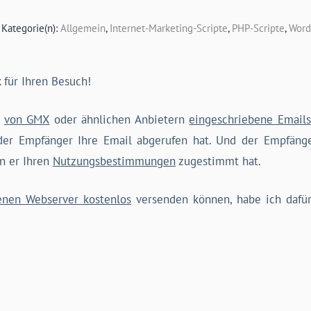
| Kategorie(n):
Allgemein
,
Internet-Marketing-Scripte
,
PHP-Scripte
,
Word
k für Ihren Besuch!
n
von GMX
oder ähnlichen Anbietern
eingeschriebene Emails
 der Empfänger Ihre Email abgerufen hat. Und der Empfä
n er Ihren
Nutzungsbestimmungen
zugestimmt hat.
enen Webserver kostenlos
versenden können, habe ich dafü