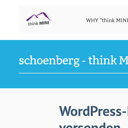
Ing.
WHY "think MINI
Schönberg
Christian
schoenberg - think M
WordPress-
versenden