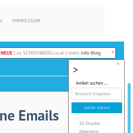
s
IMPRESSUM
x
e NEUE
|
zu SCHOENBERG.co.at
|
mein
Info-Blog
x
>
Artikel suchen ...
ne Emails
3D-Drucker
Allgemein