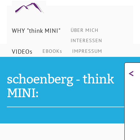
Ing.
Schönberg
WHY "think MINI"
ÜBER MICH
INTERESSEN
Christian
VIDEOs
EBOOKs
IMPRESSUM
<
schoenberg - think
MINI: