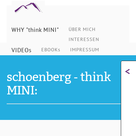
Ing.
Schönberg
WHY "think MINI"
ÜBER MICH
INTERESSEN
Christian
VIDEOs
EBOOKs
IMPRESSUM
<
schoenberg - think
MINI: