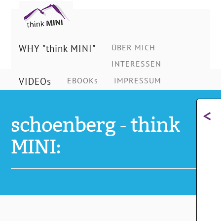
Ing.
Schönberg
WHY "think MINI"
ÜBER MICH
INTERESSEN
Christian
VIDEOs
EBOOKs
IMPRESSUM
<
schoenberg - think
MINI: