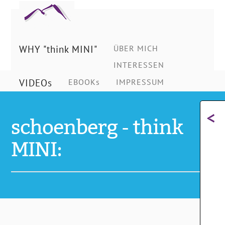
Ing.
Schönberg
WHY "think MINI"
ÜBER MICH
INTERESSEN
Christian
VIDEOs
EBOOKs
IMPRESSUM
<
schoenberg - think
MINI: