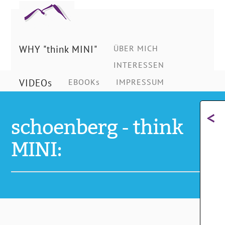
Ing.
Schönberg
WHY "think MINI"
ÜBER MICH
INTERESSEN
Christian
VIDEOs
EBOOKs
IMPRESSUM
<
schoenberg - think
MINI: